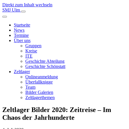
Direkt zum Inhalt wechseln
Hauptnavigation
SMJ Ulm
Startseite
News
Termine
Über uns
Gruppen
Kreise
ITE
Geschichte Abteilung
Geschichte Schönstatt
Zeltlager
Onlineanmeldung
Überfallknigge
Team
Bilder Galerien
Zeltlagerthemen
Zeltlager Bilder 2020: Zeitreise – Im
Chaos der Jahrhunderte