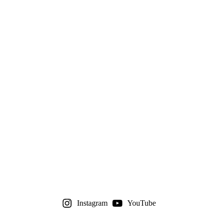
Instagram
YouTube
START DES ZELTLAGERS IN:
0
0